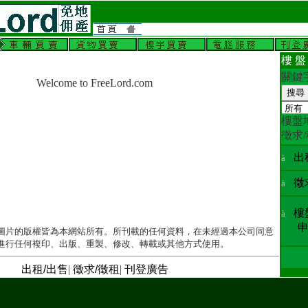
樓 盤
關
Welcome to FreeLord.com
樓盤
徵求
出
à
徵
à
樓
à
申
圖片的版權皆為本網站所有。所刊載的任何資料，在未經過本公司同意
進行任何複印、出版、重製、修改、轉載或其他方式使用。
出租/出售
|
徵求/徵租
|
刊登廣告