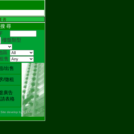
 搜 尋
鍵字
樓盤類型
地區
/租售
租/出售
求/徵租
盤廣告
請表格
Site develop by K LAM