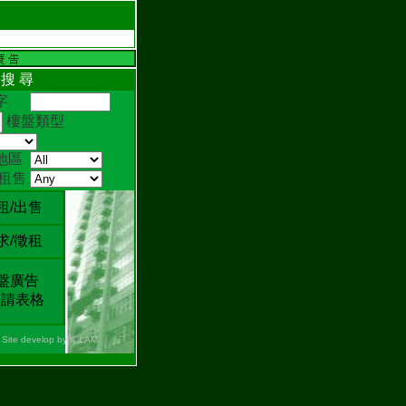
 搜 尋
鍵字
樓盤類型
地區
/租售
租/出售
求/徵租
盤廣告
請表格
Site develop by K LAM