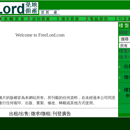
樓 盤
關
Welcome to FreeLord.com
樓盤
徵求
出
à
徵
à
樓
à
申
圖片的版權皆為本網站所有。所刊載的任何資料，在未經過本公司同意
進行任何複印、出版、重製、修改、轉載或其他方式使用。
出租/出售
|
徵求/徵租
|
刊登廣告