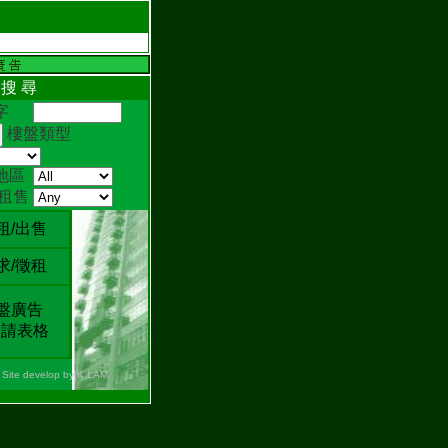
 搜 尋
鍵字
樓盤類型
地區
/租售
租/出售
求/徵租
盤廣告
請表格
Site develop by K LAM