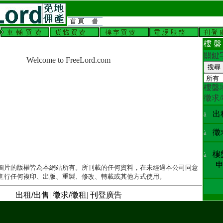
樓 盤
關
Welcome to FreeLord.com
樓盤
徵求
出
à
徵
à
樓
à
申
圖片的版權皆為本網站所有。所刊載的任何資料，在未經過本公司同意
進行任何複印、出版、重製、修改、轉載或其他方式使用。
出租/出售
|
徵求/徵租
|
刊登廣告